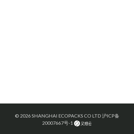
© 2026 SHANGHAI ECOPACKS CO LTD
沪ICP备
20007667号-1